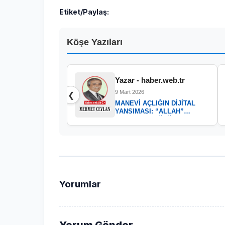
Etiket/Paylaş:
Köşe Yazıları
Yazar - haber.web.tr
9 Mart 2026
❮
MANEVİ AÇLIĞIN DİJİTAL
YANSIMASI: “ALLAH”
KELAMININ GÜCÜ
Yorumlar