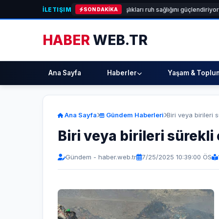
İLETIŞIM
malı”
[SAĞLIK]
Kadın arkadaşlıkları ruh sağlığını güçlendiriyor!
[TEKN
SON DAKİKA
HABER
WEB.TR
Ana Sayfa
Haberler
Yaşam & Toplu
Ana Sayfa
Gündem Haberleri
Biri veya birileri
Biri veya birileri sürekl
Gündem - haber.web.tr
7/25/2025 10:39:00 ÖS