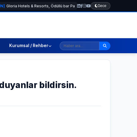
otels & Resorts, Ödüllü bar Panda & Sons ile unutulmaz bir Miksoloji Gecesin
Gece
Kurumsal / Rehber
 duyanlar bildirsin.