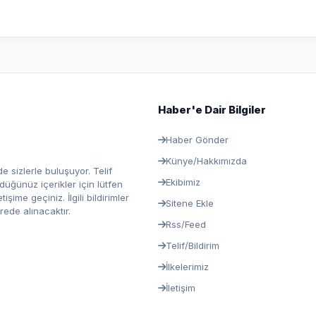
Haber'e Dair Bilgiler
Haber Gönder
Künye/Hakkımızda
e sizlerle buluşuyor. Telif
Ekibimiz
ğünüz içerikler için lütfen
ime geçiniz. İlgili bildirimler
Sitene Ekle
rede alınacaktır.
Rss/Feed
Telif/Bildirim
İlkelerimiz
İletişim