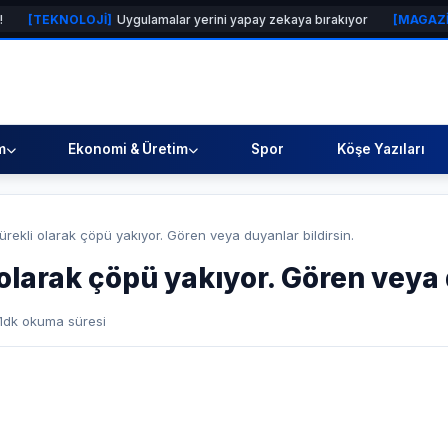
OLOJİ]
Uygulamalar yerini yapay zekaya bırakıyor
[MAGAZİN]
Gloria H
m
Ekonomi & Üretim
Spor
Köşe Yazıları
 sürekli olarak çöpü yakıyor. Gören veya duyanlar bildirsin.
i olarak çöpü yakıyor. Gören veya
1
dk okuma süresi