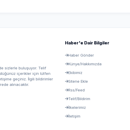
Haber'e Dair Bilgiler
Haber Gönder
Künye/Hakkımızda
e sizlerle buluşuyor. Telif
Ekibimiz
ğünüz içerikler için lütfen
ime geçiniz. İlgili bildirimler
Sitene Ekle
rede alınacaktır.
Rss/Feed
Telif/Bildirim
İlkelerimiz
İletişim