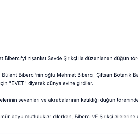
Biberci'yi nişanlısı Sevde Şirikçi ile düzenlenen düğün töre
t - Bülent Biberci'nin oğlu Mehmet Biberci, Çiftsan Botani
in "EVET" diyerek dünya evine girdiler.
lelerinin sevenleri ve akrabalarının katıldığı düğün töreninde
ür boyu mutluluklar dilerken, Biberci vE Şirikçi ailelerine 