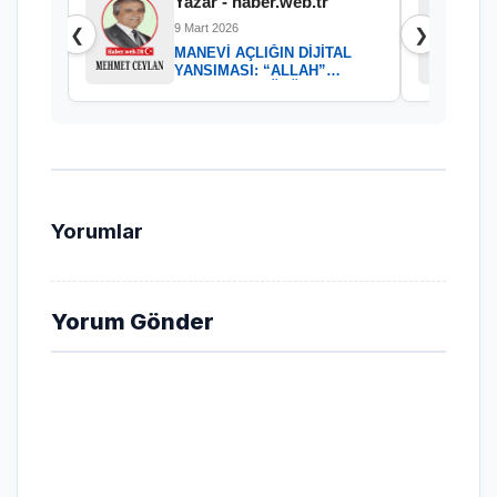
Yazar - haber.web.tr
9 Mart 2026
❮
❯
MANEVİ AÇLIĞIN DİJİTAL
YANSIMASI: “ALLAH”
KELAMININ GÜCÜ
Yorumlar
Yorum Gönder