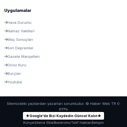
Uygulamalar
Hava Durumu
Namaz Vakitleri
Maç Sonuçları
Son Depremler
Gazete Manşetleri
Döviz Kuru
Burçları
Youtube
Sitemizdeki yazılardan yazarları sorumludur. © Haber Web TR ☪
𐱅𐰇𐰼𐰰
★
Google'de Bizi Kaydedin Güncel Kalın
★
Künye
Sitene Ekle
İlkelerimiz
Telif Hakları
İletişim