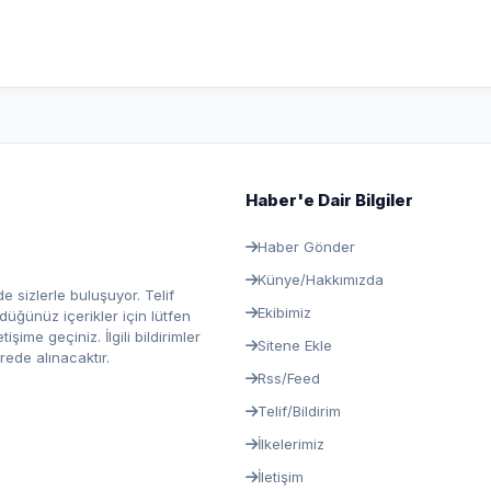
Haber'e Dair Bilgiler
Haber Gönder
Künye/Hakkımızda
e sizlerle buluşuyor. Telif
Ekibimiz
ğünüz içerikler için lütfen
ime geçiniz. İlgili bildirimler
Sitene Ekle
rede alınacaktır.
Rss/Feed
Telif/Bildirim
İlkelerimiz
İletişim