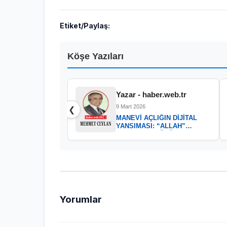
Etiket/Paylaş:
Köşe Yazıları
Yazar - haber.web.tr
9 Mart 2026
❮
MANEVİ AÇLIĞIN DİJİTAL
YANSIMASI: “ALLAH”
KELAMININ GÜCÜ
Yorumlar