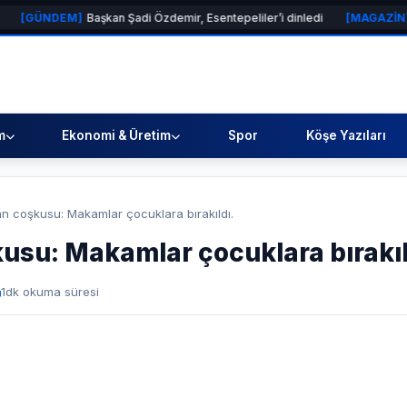
EM]
Başkan Şadi Özdemir, Esentepeliler’i dinledi
[MAGAZİN]
Gupi ve G
m
Ekonomi & Üretim
Spor
Köşe Yazıları
an coşkusu: Makamlar çocuklara bırakıldı.
usu: Makamlar çocuklara bırakıl
1
dk okuma süresi