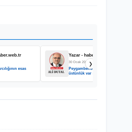
aber.web.tr
Yazar - haber.web.tr
30 Ocak 2026
❯
rcılığının esas
Peygamberler arasında
üstünlük var mıdır?