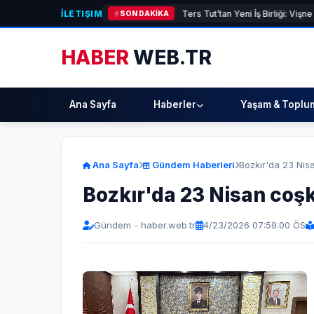
İLETIŞIM
AGAZİN]
M Lisa ve Dolu Kadehi Ters Tut’tan Yeni İş Birliği: Vişne
[GÜND
SON DAKİKA
HABER
WEB.TR
Ana Sayfa
Haberler
Yaşam & Toplu
Ana Sayfa
Gündem Haberleri
Bozkır'da 23 Nis
Bozkır'da 23 Nisan coşk
Gündem - haber.web.tr
4/23/2026 07:59:00 ÖS