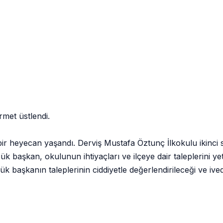
rmet üstlendi.
r heyecan yaşandı. Derviş Mustafa Öztunç İlkokulu ikinci s
k başkan, okulunun ihtiyaçları ve ilçeye dair taleplerini yetki
aşkanın taleplerinin ciddiyetle değerlendirileceği ve ivedilik