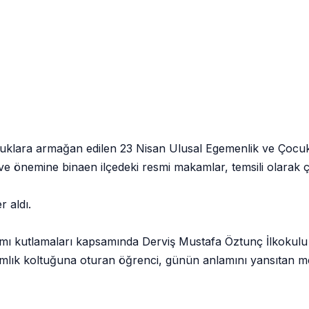
uklara armağan edilen 23 Nisan Ulusal Egemenlik ve Çocuk
 ve önemine binaen ilçedeki resmi makamlar, temsili olarak 
 aldı.
ı kutlamaları kapsamında Derviş Mustafa Öztunç İlkokulu
ık koltuğuna oturan öğrenci, günün anlamını yansıtan mes